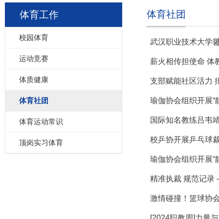
体育社团
体育工作
校园体育
武汉职业技术大学毽
运动竞赛
薪火相传担使命 体
体质健康
支部赋能社区活力 
体育社团
瑜伽协会组织开展“
国际知名教练吕韦
体育运动常识
校乒协开展乒乓球
顶岗实习体育
瑜伽协会组织开展“
精准执裁 规范记录
激情碰撞！篮球协会
[2024职教周]力