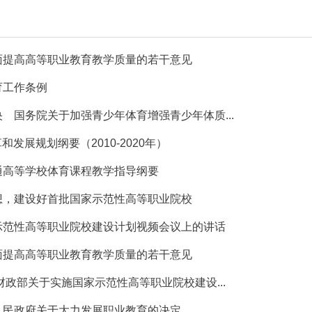
于全面提高高等职业教育教学质量的若干意见
体育工作条例
中央 国务院关于加强青少年体育增强青少年体质...
发展规划纲要（2010-2020年）
国普通高等学校体育课程教学指导纲要
正思想，建设好首批国家示范性高等职业院校
国家示范性高等职业院校建设计划视频会议上的讲话
于全面提高高等职业教育教学质量的若干意见
部 财政部关于实施国家示范性高等职业院校建设...
北省人民政府关于大力发展职业教育的决定