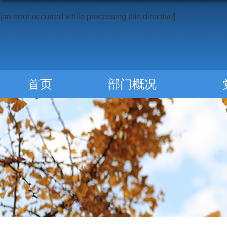
[an error occurred while processing this directive]
首页
部门概况