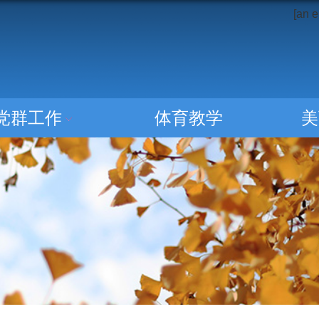
[an e
党群工作
体育教学
美