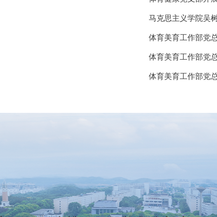
马克思主义学院吴树
体育美育工作部党
体育美育工作部党
体育美育工作部党总